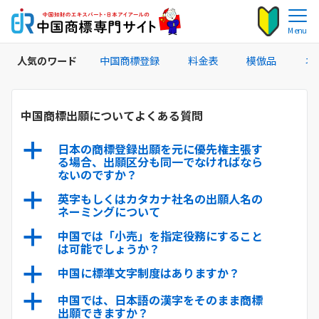
Menu
人気のワード
中国商標登録
料金表
模倣品
ネ
中国商標出願についてよくある質問
日本の商標登録出願を元に優先権主張す
a
る場合、出願区分も同一でなければなら
ないのですか？
英字もしくはカタカナ社名の出願人名の
a
ネーミングについて
中国では「小売」を指定役務にすること
a
は可能でしょうか？
中国に標準文字制度はありますか？
a
中国では、日本語の漢字をそのまま商標
a
出願できますか？