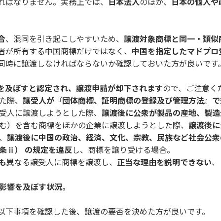
ればなりません。実務上では、
日本法人
のほか、
日本の個人や
合
、混同を引き起こしやすいため、
譲渡対象商標と同一・類似
者が所有する中国商標だけではなく、
中国を指定したマドプロ
同時に譲渡しなければならないか確認しておいた方が良いです
を及ぼすと認定され、譲渡申請が却下されます
ので、ご注意く
た際、
譲受人が『団体商標、証明商標の登録及び管理方法』で
受人に譲渡しようとした際、
譲渡後に公衆が製品の産地、製造
む）を含む商標をほかの企業に譲渡しようとした際、
譲渡後に
、
譲渡後に中国の政治、経済、文化、宗教、民族など社会公衆
条ⅱ） の規定を違反
し、商標を譲り受ける場合。
も
異なる譲受人に商標を譲渡し、
正当な理由を説明できない
、
影響を及ぼす状況。
以下事項を確認した後、譲渡の要否を決めた方が良いです。