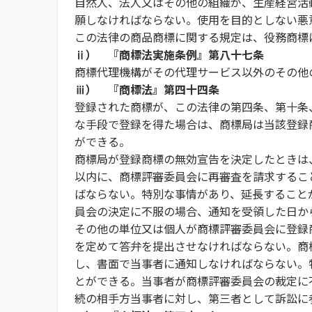
自然人、法人又はその他の組織が、生産経営活
願しなければならない。使用を目的としない悪
この法律の商品商標に関する規定は、役務商標
ⅱ）
『商標法実施条例』第八十七条
商標代理機構がその代理サービス以外のその他
ⅲ）
『商標法』第四十四条
登録された商標が、この法律の第四条、第十条
な手段で登録を得た場合は、商標局は当該登録
ができる。
商標局が登録商標の無効宣告を決定したときは
以内に、商標評審委員会に再審査を請求するこ
ばならない。特別な事情があり、延長すること
員会の決定に不服の場合、通知を受領した日か
その他の単位又は個人が商標評審委員会に登録
を定めて答弁を提出させなければならない。商
し、書面で当事者に通知しなければならない。
とができる。当事者が商標評審委員会の裁定に
続の相手方当事者に対し、第三者として訴訟に