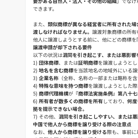
要がある自然人・法人・その他の組織
」でなけ
できます。
また、
類似商標が異なる経営者に所有された場
渡しなければなりません。
譲渡対象商標の所有
他人に譲渡しようとする前に、他にどの商標を
譲渡申請が却下される要件
以下の状況は
混同を引き起こす、または悪影響
1)
団体商標
、または
証明商標
を譲渡しようとし
2)
地名を含む商標
を当該地名の地域外にいる譲
3)
企業名称
（全称、名称の一部または略称を含
4)
特殊な意味を持つ商標
を譲渡しようとした際
5)
商標代理機構
が
『商標法実施条例』第八十七
6)
所有者が数多くの商標を所有
しており、
何度
拠を提示できない場合。
7) その他、
混同を引き起こしやすい、または悪
中国で他人から商標を譲り受ける際の注意点
なお、
他人から商標を譲り受ける
際も、事前に