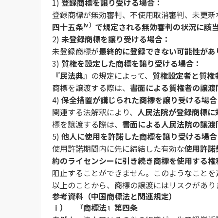
1)
登録商標を譲り受ける場合：
登録商標が無効審判、不使用取消審判、未更新
ⅳ）
四十五条
で規定される無効審判の状況に該
2)
未登録商標を譲り受ける場合：
未登録商標が
最終的に登録できない可能性があ
3)
質権を設定した商標を譲り受ける場合：
『
民法典
』の規定によって、
質権設定者と質権
商標を譲渡する際は、
書面による質権者の譲渡
4)
保全措置が講じられた商標を譲り受ける場合
関連する法解釈により、
人民法院が登録商標に
標を譲渡する際は、
書面による人民法院の譲渡
5)
他人に使用を許諾した商標を譲り受ける場合
使用許諾期間内に先に締結した有効な
使用許諾
約のライセンシーに引き続き商標を使用する権
阻止することができません。このようなことを
以上のことから、商標の譲渡にはリスクがあり
参考資料（中国商標法と関連規定）
ⅰ） 『商標法』第四条