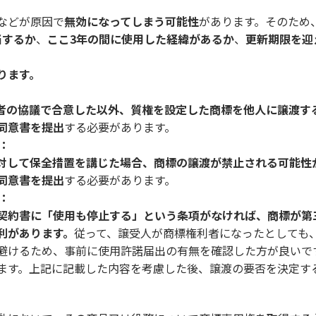
などが原因で
無効になってしまう可能性
があります。そのため
当するか
、
ここ3年の間に使用した経緯があるか
、
更新期限を迎
ります。
者の協議で合意した以外、質権を設定した商標を他人に譲渡す
同意書を提出
する必要があります。
：
対して保全措置を講じた場合、商標の譲渡が禁止される可能性
同意書を提出
する必要があります。
：
契約書に「使用も停止する」という条項がなければ、商標が第
利があります。
従って、譲受人が商標権利者になったとしても
避けるため、事前に使用許諾届出の有無を確認した方が良いで
ます。上記に記載した内容を考慮した後、譲渡の要否を決定す