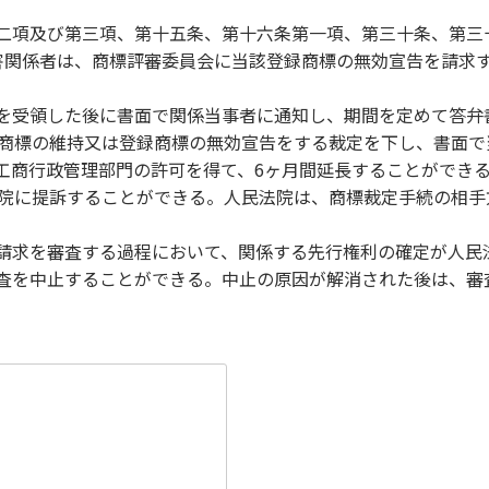
二項及び第三項、第十五条、第十六条第一項、第三十条、第三
害関係者は、商標評審委員会に当該登録商標の無効宣告を請求
を受領した後に書面で関係当事者に通知し、期間を定めて答弁
録商標の維持又は登録商標の無効宣告をする裁定を下し、書面
工商行政管理部門の許可を得て、6ヶ月間延長することができ
法院に提訴することができる。人民法院は、商標裁定手続の相
請求を審査する過程において、関係する先行権利の確定が人民
査を中止することができる。中止の原因が解消された後は、審