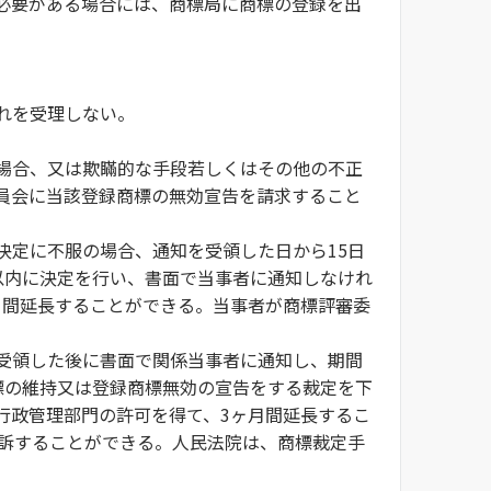
必要がある場合には、商標局に商標の登録を出
れを受理しない。
場合、又は欺瞞的な手段若しくはその他の不正
員会に当該登録商標の無効宣告を請求すること
決定に不服の場合、通知を受領した日から15日
以内に決定を行い、書面で当事者に通知しなけれ
月間延長することができる。当事者が商標評審委
受領した後に書面で関係当事者に通知し、期間
標の維持又は登録商標無効の宣告をする裁定を下
行政管理部門の許可を得て、3ヶ月間延長するこ
提訴することができる。人民法院は、商標裁定手