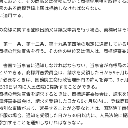
動において、その商品又は役務について商標専用権を取得する
意のある商標登録出願は拒絶しなければならない。
に適用する。
の商標に関する登録出願又は譲受申請を行う場合、商標局はそ
、第十一条、第十二条、第十九条第四項の規定に違反している
商標の無効宣告を行う。その他の単位又は個人は、商標評審委
、書面で当事者に通知しなければならない。当事者が商標局の
とができる。商標評審委員会は、請求を受領した日から9ヶ月
が必要なときは、国務院工商行政管理部門の許可を得て、3ヶ
ら30日以内に人民法院に提訴することができる。
商標の無効宣告を請求するときは、商標評審委員会は、請求を
標評審委員会は、請求を受領した日から9ヶ月以内に、登録商
特別な事情があり、延長することが必要なときは、国務院工商
不服の場合、通知を受領した日から30日以内に、人民法院に
参加することを通知しなければならない。