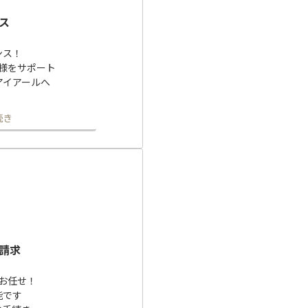
ス
ンス！
様をサポート
アイアールへ
続き
請求
お任せ！
能です